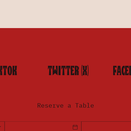
KTOK
TWITTER (X)
FACE
Reserve a Table