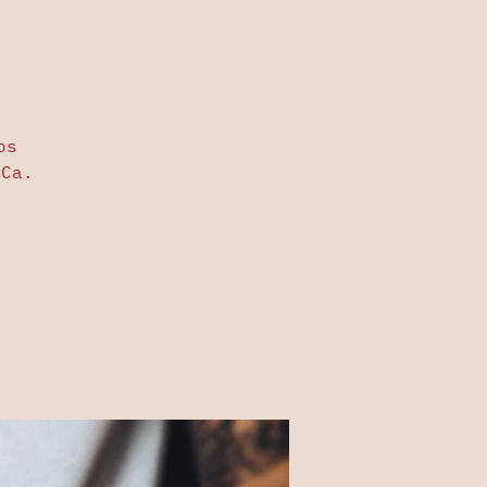
os
.Ca.