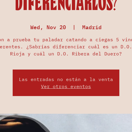
diferenciarlos?
Wed, Nov 20
  |  
Madrid
on a prueba tu paladar catando a ciegas 5 vin
erentes. ¿Sabrías diferenciar cuál es un D.O
Rioja y cuál un D.O. Ribera del Duero?
Las entradas no están a la venta
Ver otros eventos