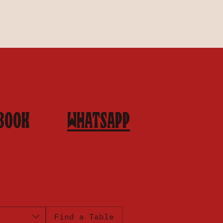
BOOK
WHATSAPP
Find a Table