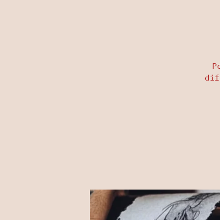
P
dif