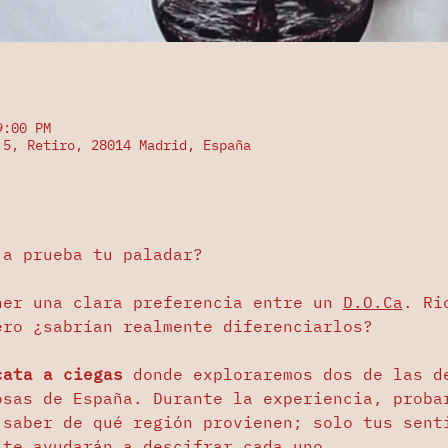
9:00 PM
 5, Retiro, 28014 Madrid, España
 a prueba tu paladar? 
ner una clara preferencia entre un 
D.O.Ca
. Ri
ero ¿sabrían realmente diferenciarlos?
cata a ciegas
 donde exploraremos dos de las d
osas de España. Durante la experiencia, proba
 saber de qué región provienen; solo tus sent
 te ayudarán a descifrar cada uno.