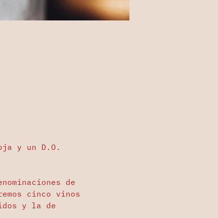
oja y un D.O. 
enominaciones de 
remos cinco vinos 
idos y la de 