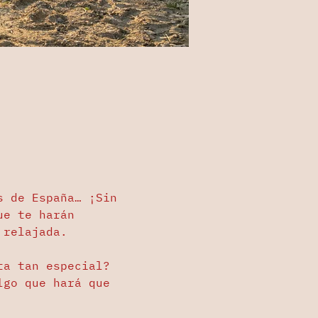
s de España… ¡Sin 
ue te harán 
 relajada. 
ta tan especial? 
lgo que hará que 