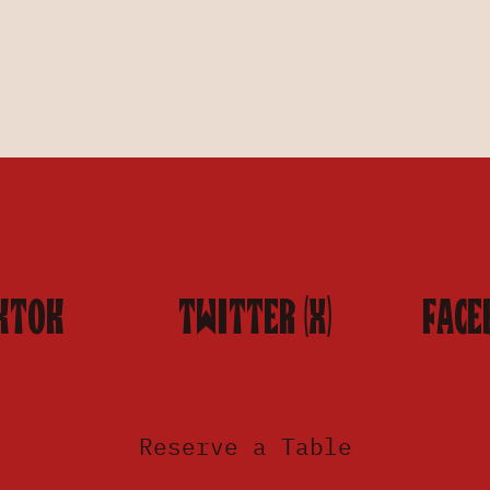
KTOK
TWITTER (X)
FACE
Reserve a Table