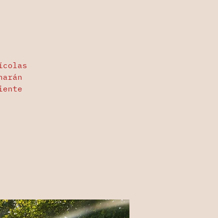
ícolas
harán
iente