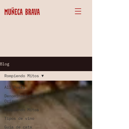
Blog
Rompiendo Mitos
All Posts
Denominaciones de
Origen
Rompiendo Mitos
Tipos de vino
Guía de cata