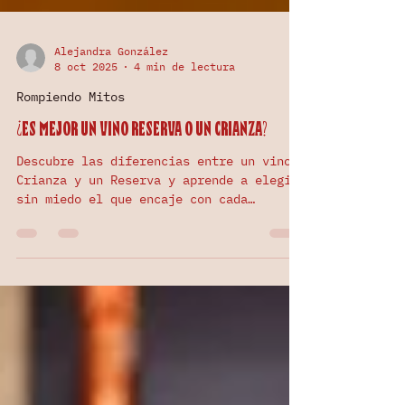
Alejandra González
8 oct 2025
4 min de lectura
Rompiendo Mitos
¿Es mejor un vino reserva o un crianza?
Descubre las diferencias entre un vino
Crianza y un Reserva y aprende a elegir
sin miedo el que encaje con cada
momento. Más que etiquetas, son estilos
de vida: uno más fresco y versátil, otro
más complejo y pausado. Si te apasiona
el vino y quieres disfrutarlo como se
merece, este artículo es para ti.