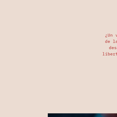
¿Un 
de l
des
liber