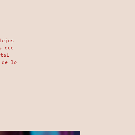
lejos
s que
otal
 de lo