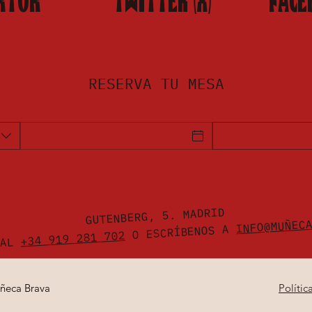
KTOK
TWITTER (X)
FACE
RESERVA TU MESA
GUTENBERG, 5. MADRID
INFO@MUÑEC
O ESCRÍBENOS A
+34 919 281 702
 AL
ñeca Brava
Polític