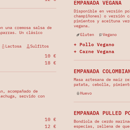
EMPANADA VEGANA
Disponible en versión po
champiñones) o versión c
pimientos y aceituna ver
vegana.
on una cremosa salsa de
aparras. Un clásico
Gluten
Vegano
+ Pollo Vegano
Lactosa
Sulfitos
+ Carne Vegana
10 €
18 €
EMPANADA COLOMBIA
Masa artesana de maíz re
patata, cebolla, pimient
an, acompañado de
Huevo
lechuga, servido con
EMPANADA PULLED P
10 €
Bondiola de cerdo marina
12 €
especias, rellena de que