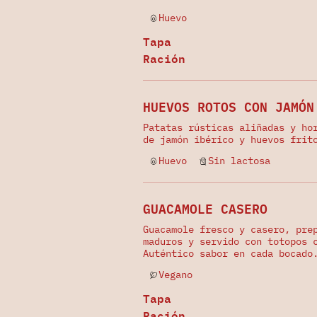
Huevo
Tapa
Ración
HUEVOS ROTOS CON JAMÓN
Patatas rústicas aliñadas y ho
de jamón ibérico y huevos frit
Huevo
Sin lactosa
GUACAMOLE CASERO
Guacamole fresco y casero, pre
maduros y servido con totopos 
Auténtico sabor en cada bocado
Vegano
Tapa
Ración