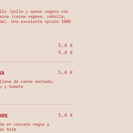
llo (pollo y queso vegano con
arne (carne vegana, cebolla,
de). Una excelente opción 100%
5,4 €
5,4 €
NA
5,4 €
llena de carne mechada,
o y tomate
ORK
5,4 €
da en cerveza negra y
so brie