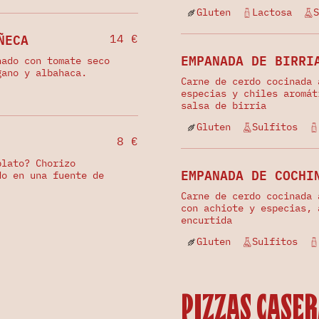
Gluten
Lactosa
S
ÑECA
14 €
EMPANADA DE BIRRI
nado con tomate seco
gano y albahaca.
Carne de cerdo cocinada 
especias y chiles aromát
salsa de birria
Gluten
Sulfitos
8 €
plato? Chorizo
EMPANADA DE COCHI
do en una fuente de
Carne de cerdo cocinada 
con achiote y especias, 
encurtida
Gluten
Sulfitos
Pizzas Case