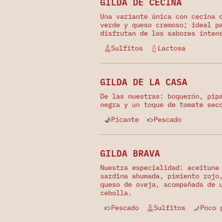
GILDA DE CECINA
Una variante única con cecina 
verde y queso cremoso; ideal p
disfrutan de los sabores inten
Sulfitos
Lactosa
GILDA DE LA CASA
De las nuestras: boquerón, pip
negra y un toque de tomate sec
Picante
Pescado
GILDA BRAVA
Nuestra especialidad: aceituna
sardina ahumada, pimiento rojo
queso de oveja, acompañada de 
cebolla.
Pescado
Sulfitos
Poco 