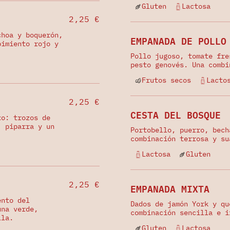
Gluten
Lactosa
2,25 €
choa y boquerón,
EMPANADA DE POLLO
pimiento rojo y
Pollo jugoso, tomate fre
pesto genovés. Una combi
Frutos secos
Lacto
2,25 €
CESTA DEL BOSQUE
xo: trozos de
, piparra y un
Portobello, puerro, bech
combinación terrosa y su
Lactosa
Gluten
2,25 €
EMPANADA MIXTA
ento del
Dados de jamón York y qu
una verde,
combinación sencilla e i
lla.
Gluten
Lactosa