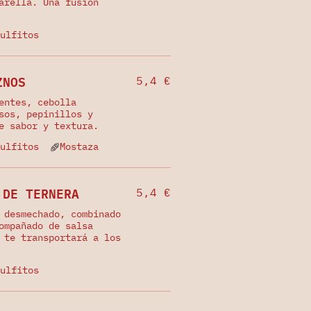
arella. Una fusión
ulfitos
ZNOS
5,4 €
entes, cebolla
sos, pepinillos y
e sabor y textura.
ulfitos
Mostaza
 DE TERNERA
5,4 €
 desmechado, combinado
ompañado de salsa
 te transportará a los
ulfitos