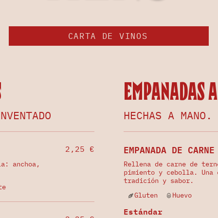
CARTA DE VINOS
s
Empanadas A
INVENTADO
HECHAS A MANO.
EMPANADA DE CARNE
2,25 €
la: anchoa,
Rellena de carne de tern
pimiento y cebolla. Una 
tradición y sabor.
te
Gluten
Huevo
Estándar