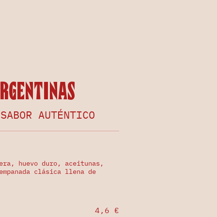
rgentinas
 SABOR AUTÉNTICO
era, huevo duro, aceitunas,
empanada clásica llena de
4,6 €