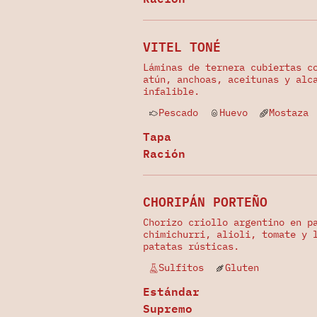
VITEL TONÉ
Láminas de ternera cubiertas c
atún, anchoas, aceitunas y alc
infalible.
Pescado
Huevo
Mostaza
Tapa
Ración
CHORIPÁN PORTEÑO
Chorizo criollo argentino en p
chimichurri, alioli, tomate y 
patatas rústicas.
Sulfitos
Gluten
Estándar
Supremo