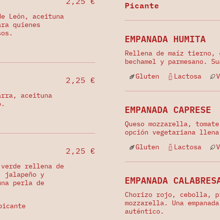
2,25 €
Picante
de León, aceituna
ara quienes
sos.
EMPANADA HUMITA
Rellena de maíz tierno, 
bechamel y parmesano. Su
Gluten
Lactosa
V
2,25 €
arra, aceituna
o.
EMPANADA CAPRESE
Queso mozzarella, tomate
opción vegetariana llena
Gluten
Lactosa
V
2,25 €
 verde rellena de
, jalapeño y
EMPANADA CALABRES
una perla de
Chorizo rojo, cebolla, p
mozzarella. Una empanada
picante
auténtico.