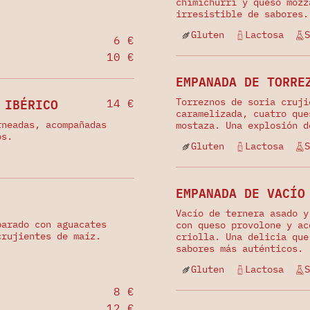
chimichurri y queso mozz
irresistible de sabores.
Gluten
Lactosa
S
6 €
10 €
EMPANADA DE TORRE
 IBÉRICO
Torreznos de soria cruji
14 €
caramelizada, cuatro que
rneadas, acompañadas
mostaza. Una explosión d
os.
Gluten
Lactosa
S
EMPANADA DE VACÍO
Vacío de ternera asado y
parado con aguacates
con queso provolone y ac
crujientes de maíz.
criolla. Una delicia que
.
sabores más auténticos.
Gluten
Lactosa
S
8 €
12 €