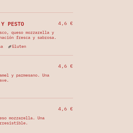
 Y PESTO
4,6 €
sco, queso mozzarella y
nación fresca y sabrosa.
sa
Gluten
4,6 €
amel y parmesano. Una
ave.
4,6 €
eso mozzarella. Una
rresistible.