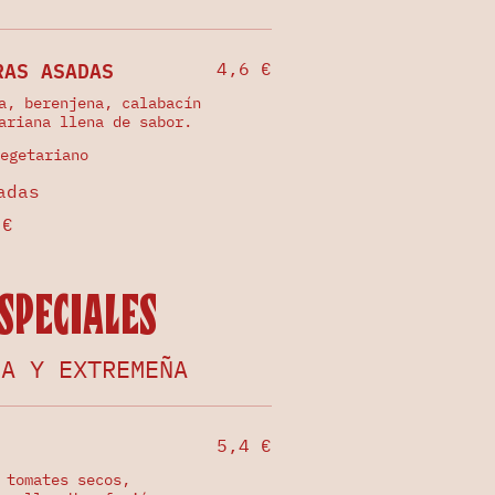
RAS ASADAS
4,6 €
a, berenjena, calabacín
ariana llena de sabor.
egetariano
adas
 €
speciales
NA Y EXTREMEÑA
5,4 €
 tomates secos,