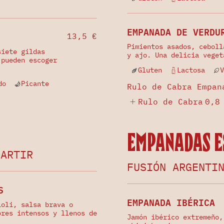
EMPANADA DE VERDU
13,5 €
Pimientos asados, ceboll
siete gildas
y ajo. Una delicia veget
 pueden escoger
Gluten
Lactosa
V
do
Picante
Rulo de Cabra Empan
Rulo de Cabra
0,8
Empanadas E
PARTIR
FUSIÓN ARGENTI
S
EMPANADA IBÉRICA
ioli, salsa brava o
ores intensos y llenos de
Jamón ibérico extremeño,