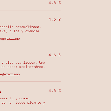
4,6 €
4,6 €
cebolla caramelizada,
ave, dulce y cremosa.
egetariano
4,6 €
 y albahaca fresca. Una
 de sabor mediterráneo.
egetariano
A
4,6 €
imiento y queso
 con un toque picante y